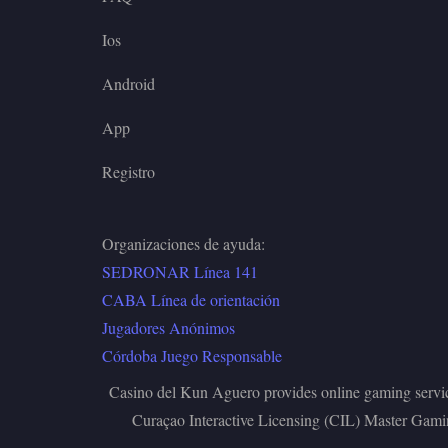
Ios
Android
App
Registro
Organizaciones de ayuda:
SEDRONAR Línea 141
CABA Línea de orientación
Jugadores Anónimos
Córdoba Juego Responsable
Casino del Kun Aguero provides online gaming service
Curaçao Interactive Licensing (CIL) Master Gam