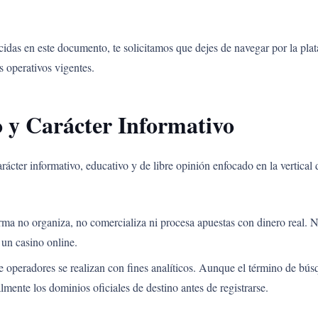
ecidas en este documento, te solicitamos que dejes de navegar por la pl
s operativos vigentes.
o y Carácter Informativo
rácter informativo, educativo y de libre opinión enfocado en la vertical
rma no organiza, no comercializa ni procesa apuestas con dinero real
 un casino online.
 operadores se realizan con fines analíticos. Aunque el término de bús
lmente los dominios oficiales de destino antes de registrarse.