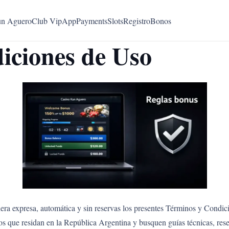
un Aguero
Club Vip
App
Payments
Slots
Registro
Bonos
iciones de Uso
anera expresa, automática y sin reservas los presentes Términos y Condi
 que residan en la República Argentina y busquen guías técnicas, reseñ