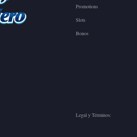
Promotions
Slots
Bonos
Legal y Términos: