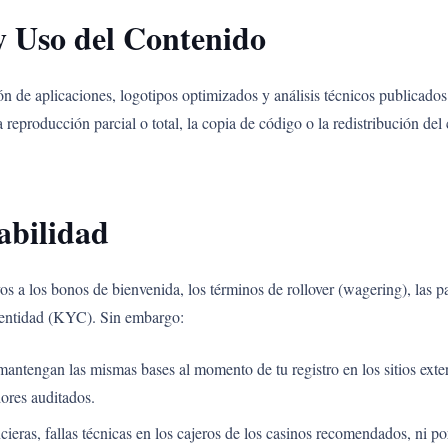
 y Uso del Contenido
ón de aplicaciones, logotipos optimizados y análisis técnicos publicados
reproducción parcial o total, la copia de código o la redistribución del 
abilidad
vos a los bonos de bienvenida, los términos de rollover (wagering), las 
identidad (KYC). Sin embargo:
antengan las mismas bases al momento de tu registro en los sitios exte
dores auditados.
ieras, fallas técnicas en los cajeros de los casinos recomendados, ni 