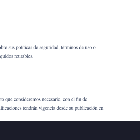
bre sus políticas de seguridad, términos de uso o
quidos retirables.
to que consideremos necesario, con el fin de
dificaciones tendrán vigencia desde su publicación en