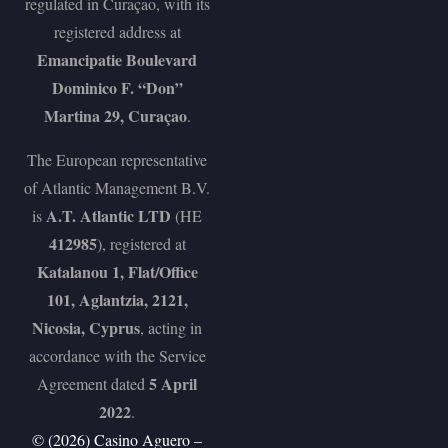
regulated in Curaçao, with its
registered address at
Emancipatie Boulevard
Dominico F. “Don”
Martina 29, Curaçao
.
The European representative
of Atlantic Management B.V.
A.T. Atlantic LTD
is
(HE
412985
), registered at
Katalanou 1, Flat/Office
101, Aglantzia, 2121,
Nicosia, Cyprus
, acting in
accordance with the Service
5 April
Agreement dated
2022
.
© (2026) Casino Aguero –