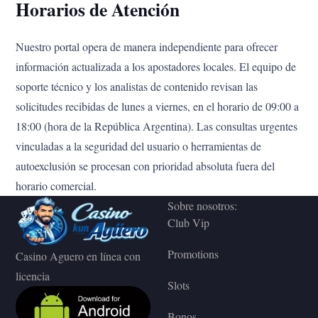
Horarios de Atención
Nuestro portal opera de manera independiente para ofrecer
información actualizada a los apostadores locales. El equipo de
soporte técnico y los analistas de contenido revisan las
solicitudes recibidas de lunes a viernes, en el horario de 09:00 a
18:00 (hora de la República Argentina). Las consultas urgentes
vinculadas a la seguridad del usuario o herramientas de
autoexclusión se procesan con prioridad absoluta fuera del
horario comercial.
Sobre nosotros:
Club Vip
Promotions
Casino Aguero en línea con
licencia
Slots
Bonos