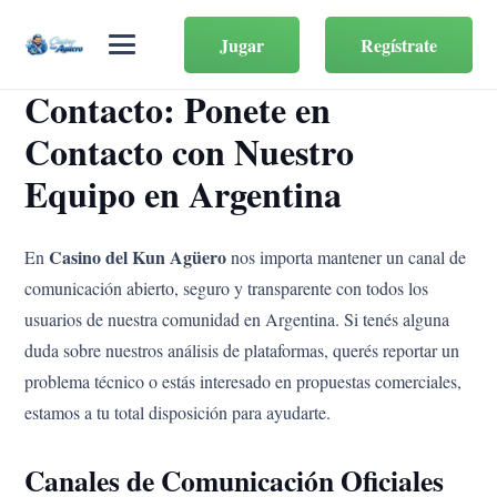
Jugar
Regístrate
Contacto: Ponete en
Contacto con Nuestro
Equipo en Argentina
Casino del Kun Agüero
En
nos importa mantener un canal de
comunicación abierto, seguro y transparente con todos los
usuarios de nuestra comunidad en Argentina. Si tenés alguna
duda sobre nuestros análisis de plataformas, querés reportar un
problema técnico o estás interesado en propuestas comerciales,
estamos a tu total disposición para ayudarte.
Canales de Comunicación Oficiales