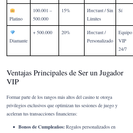
100.001 –
15%
Инстанt / Sin
Sí
Platino
500.000
Límites
+ 500.000
20%
Инстанt /
Equipo
Diamante
Personalizado
VIP
24/7
Ventajas Principales de Ser un Jugador
VIP
Formar parte de los rangos más altos del casino te otorga
privilegios exclusivos que optimizan tus sesiones de juego y
aceleran tus transacciones financieras:
Bonos de Cumpleaños:
Regalos personalizados en