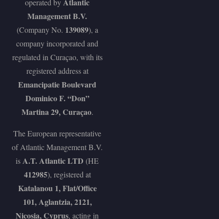
Atlantic
operated by
Management B.V.
139089
(Company No.
), a
company incorporated and
regulated in Curaçao, with its
registered address at
Emancipatie Boulevard
Dominico F. “Don”
Martina 29, Curaçao
.
The European representative
of Atlantic Management B.V.
A.T. Atlantic LTD
is
(HE
412985
), registered at
Katalanou 1, Flat/Office
101, Aglantzia, 2121,
Nicosia, Cyprus
, acting in