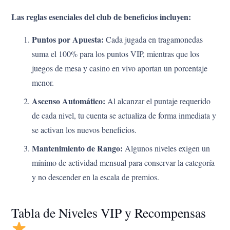
Las reglas esenciales del club de beneficios incluyen:
Puntos por Apuesta:
Cada jugada en tragamonedas
suma el 100% para los puntos VIP, mientras que los
juegos de mesa y casino en vivo aportan un porcentaje
menor.
Ascenso Automático:
Al alcanzar el puntaje requerido
de cada nivel, tu cuenta se actualiza de forma inmediata y
se activan los nuevos beneficios.
Mantenimiento de Rango:
Algunos niveles exigen un
mínimo de actividad mensual para conservar la categoría
y no descender en la escala de premios.
Tabla de Niveles VIP y Recompensas