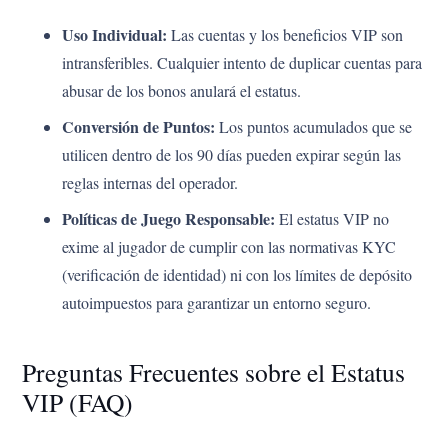
Uso Individual:
Las cuentas y los beneficios VIP son
intransferibles. Cualquier intento de duplicar cuentas para
abusar de los bonos anulará el estatus.
Conversión de Puntos:
Los puntos acumulados que se
utilicen dentro de los 90 días pueden expirar según las
reglas internas del operador.
Políticas de Juego Responsable:
El estatus VIP no
exime al jugador de cumplir con las normativas KYC
(verificación de identidad) ni con los límites de depósito
autoimpuestos para garantizar un entorno seguro.
Preguntas Frecuentes sobre el Estatus
VIP (FAQ)