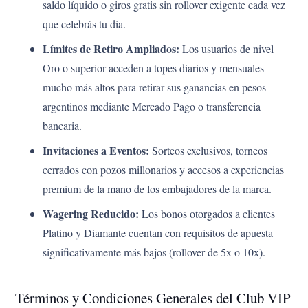
saldo líquido o giros gratis sin rollover exigente cada vez
que celebrás tu día.
Límites de Retiro Ampliados:
Los usuarios de nivel
Oro o superior acceden a topes diarios y mensuales
mucho más altos para retirar sus ganancias en pesos
argentinos mediante Mercado Pago o transferencia
bancaria.
Invitaciones a Eventos:
Sorteos exclusivos, torneos
cerrados con pozos millonarios y accesos a experiencias
premium de la mano de los embajadores de la marca.
Wagering Reducido:
Los bonos otorgados a clientes
Platino y Diamante cuentan con requisitos de apuesta
significativamente más bajos (rollover de 5x o 10x).
Términos y Condiciones Generales del Club VIP