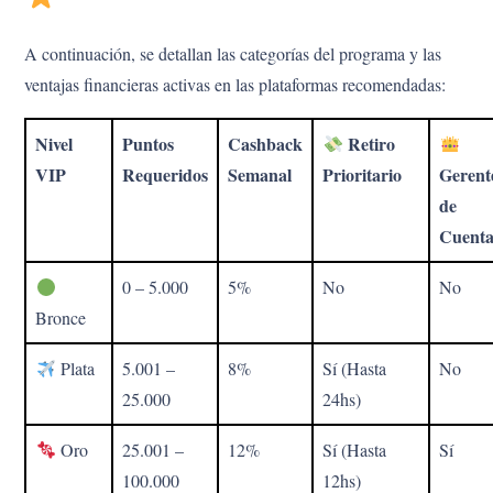
A continuación, se detallan las categorías del programa y las
ventajas financieras activas en las plataformas recomendadas:
Nivel
Puntos
Cashback
Retiro
VIP
Requeridos
Semanal
Prioritario
Gerent
de
Cuent
0 – 5.000
5%
No
No
Bronce
Plata
5.001 –
8%
Sí (Hasta
No
25.000
24hs)
Oro
25.001 –
12%
Sí (Hasta
Sí
100.000
12hs)