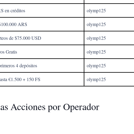
 en créditos
olymp125
 $100.000 ARS
olymp125
rteos de $75.000 USD
olymp125
os Gratis
olymp125
rimeros 4 depósitos
olymp125
asta €1.500 + 150 FS
olymp125
las Acciones por Operador