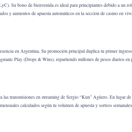
LyC). Su bono de bienvenida es ideal para principiantes debido a un ro
nados y aumentos de apuesta automáticos en la sección de casino en vivo
esencia en Argentina. Su promoción principal duplica tu primer ingres
matic Play (Drops & Wins), repartiendo millones de pesos diarios en p
ra las transmisiones en streaming de Sergio “Kun” Agüero. En lugar de 
 mensuales calculados según tu volumen de apuesta y sorteos semanales