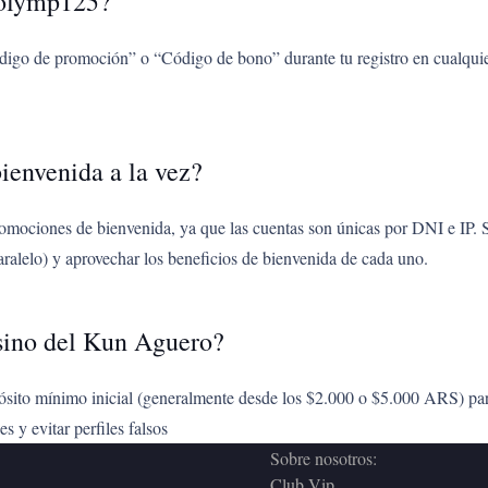
 olymp125?
ódigo de promoción” o “Código de bono” durante tu registro en cualquier
ienvenida a la vez?
omociones de bienvenida, ya que las cuentas son únicas por DNI e IP. S
alelo) y aprovechar los beneficios de bienvenida de cada uno.
asino del Kun Aguero?
pósito mínimo inicial (generalmente desde los $2.000 o $5.000 ARS) par
 y evitar perfiles falsos
Sobre nosotros:
Club Vip