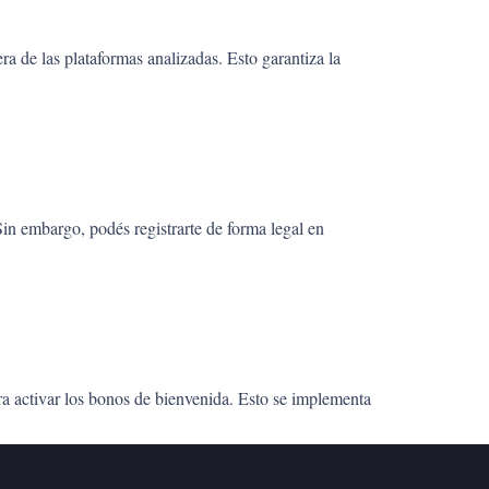
a de las plataformas analizadas. Esto garantiza la
in embargo, podés registrarte de forma legal en
a activar los bonos de bienvenida. Esto se implementa