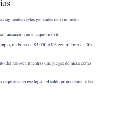
ias
s siguientes reglas generales de la industria:
ra transacción en el cajero móvil.
 ejemplo, un bono de $5.000 ARS con rollover de 30x
nto del rollover, mientras que juegos de mesa como
s requisitos en ese lapso, el saldo promocional y las