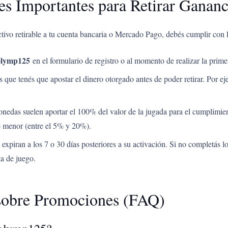
s Importantes para Retirar Gananc
tivo retirable a tu cuenta bancaria o Mercado Pago, debés cumplir con la
olymp125
en el formulario de registro o al momento de realizar la prime
s que tenés que apostar el dinero otorgado antes de poder retirar. Por
onedas suelen aportar el 100% del valor de la jugada para el cumplimie
 menor (entre el 5% y 20%).
expiran a los 7 o 30 días posteriores a su activación. Si no completás lo
ta de juego.
 sobre Promociones (FAQ)