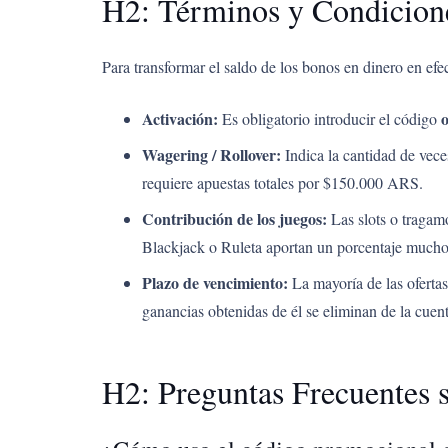
H2: Términos y Condicione
Para transformar el saldo de los bonos en dinero en efec
Activación:
Es obligatorio introducir el código
Wagering / Rollover:
Indica la cantidad de vece
requiere apuestas totales por $150.000 ARS.
Contribución de los juegos:
Las slots o tragam
Blackjack o Ruleta aportan un porcentaje mucho
Plazo de vencimiento:
La mayoría de las ofertas 
ganancias obtenidas de él se eliminan de la cuen
H2: Preguntas Frecuentes