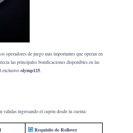
. Los operadores de juego más importantes que operan en
recta las principales bonificaciones disponibles en las
olymp125
l exclusivo
.
n válidas ingresando el cupón desde tu cuenta:
l
Requisito de Rollover